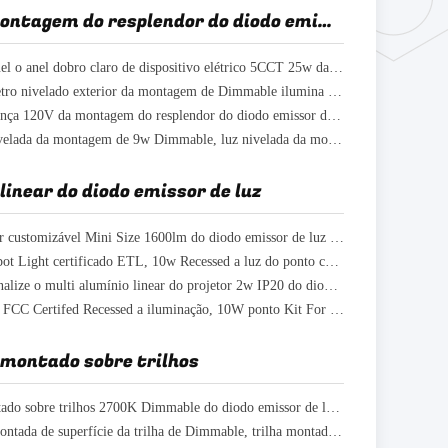
Luz da montagem do resplendor do diodo emissor de luz
A escova níquel o anel dobro claro de dispositivo elétrico 5CCT 25w da montagem do resplendor do diodo emissor de luz do teto 14
O potenciômetro nivelado exterior da montagem de Dimmable ilumina o diodo emissor de luz 10W 4 polegadas para a sala de visitas
Luz em mudança 120V da montagem do resplendor do diodo emissor de luz do teto 7 da cor plástico de 15 watts
luz de teto nivelada da montagem de 9w Dimmable, luz nivelada da montagem de 5 polegadas para a casa
 linear do diodo emissor de luz
Projetor linear customizável Mini Size 1600lm do diodo emissor de luz de Dimmable com 10 luzes
Mini Multi Spot Light certificado ETL, 10w Recessed a luz do ponto com 5 cabeças
Interno personalize o multi alumínio linear do projetor 2w IP20 do diodo emissor de luz
O projetor do FCC Certifed Recessed a iluminação, 10W ponto Kit For Bedroom claro
 montado sobre trilhos
Projetor montado sobre trilhos 2700K Dimmable do diodo emissor de luz do teto flexível
Iluminação montada de superfície da trilha de Dimmable, trilha montada teto que ilumina 20W