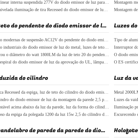
Luz de tira linear interna suspendida 277V do diodo emissor de luz para a decoração da casa
Montagem nivelada iluminação de tira Recessed do diodo emissor de luz do teto, pendente da tira do diodo emissor de luz da largura de 20mm
Luz de teto do pendente do diodo emissor de luz
Luzes do
Luzes de teto modernas de suspensão AC12V do pendente do diodo emissor de luz 1800LM ajustáveis
Luzes de teto industriais do diodo emissor de luz do metal, luzes de teto do diodo emissor de luz do diâmetro de 30cm para o escritório
ETL certificou o diâmetro do watt 1800LM da luz de teto 20 do pendente do diodo emissor de luz
Luz de teto espiral do diodo emissor de luz da aprovação do UL, lâmpada de suspensão AC12V do diodo emissor de luz
duzida do cilindro
Luz da v
Luz cilíndrica Recessed da espiga, luz de teto do cilindro do diodo emissor de luz de 15w 1200lm
A luz do cilindro do diodo emissor de luz da montagem da parede 2,5 polegadas de tipo Dimmable ETL do candelabro de parede certificou
Cilindro ajustável acima abaixo da luz da parede, luz da forma do cilindro 5cct
Tipo luminoso da espiga da polegada 1200 da luz 15w 2,5 do cilindro do diodo emissor de luz da aprovação do FCC
Luz do candelabro de parede da parede do diodo emissor de luz
Holofote