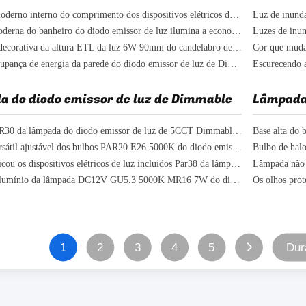
Alumínio moderno interno do comprimento dos dispositivos elétricos de luz 3000K do candelabro de parede da parede do diodo emissor de luz 120mm
A parede moderna do banheiro do diodo emissor de luz ilumina a economia de energia de alumínio de 240V IP20
Aprovação decorativa da altura ETL da luz 6W 90mm do candelabro de parede da parede do diodo emissor de luz
Luzes de poupança de energia da parede do diodo emissor de luz de Dimmable, luzes internas 6W da parede
 do diodo emissor de luz de Dimmable
Lâmpada 
Ampola PAR30 da lâmpada do diodo emissor de luz de 5CCT Dimmable E26 customizável
Controle versátil ajustável dos bulbos PAR20 E26 5000K do diodo emissor de luz do redutor da aprovação do FCC
O UL certificou os dispositivos elétricos de luz incluidos Par38 da lâmpada do diodo emissor de luz de Dimmable 15w para o lugar molhado
Tensão de alumínio da lâmpada DC12V GU5.3 5000K MR16 7W do diodo emissor de luz de Dimmable baixa
1
2
3
4
5
Dur