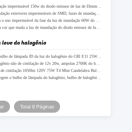
Luz de inundação impermeável 150w do diodo emissor de luz de Dimmable RGB Ip66 exterior com tomada dos E.U.
Luzes de inundação exteriores impermeáveis de SMD, luzes de inundação exteriores de IP66 100W Rgb
Cor que muda o uso impermeável da fase da luz de inundação 60W do diodo emissor de luz IP66
Escurecendo a cor que muda a luz de inundação do diodo emissor de luz com telecontrole, inundação 120V claro do diodo emissor de luz 35w
leve do halogênio
Base alta do bulbo de lâmpada JD da luz do halogênio do CRI E11 25W GU5.3 para a casa
Bulbo de halogênio não de cintilação de 12v 20w, ampolas 2700K do halogênio
Lâmpada não de cintilação 1050lm 120V 75W T4 Mini Candelabra Bulb da luz do halogênio
Os olhos protegem o bulbo de lâmpada do halogênio, bulbo de halogênio múltiplo R7S do T3 das opções da wattagem
ar
Total 8 Páginas