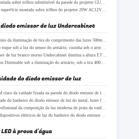
Montagem montada sobre trilhos substituível da parede do projetor GU10 1800LM 24V que leve o tipo
Montagem de superfície montada sobre trilhos do projetor 20W AC12V 1800LM do diodo emissor de luz SMD
 diodo emissor de luz Undercabinet
Tipo de alumínio da iluminação de tira do comprimento das luzes 500mm do diodo emissor de luz Undercabinet
Interruptor do toque sob a luz do sensor do armário, cozinha sob o armário que leve 5W
O diodo emissor de luz branco morno Undercabinet ilumina a altura ETL de 50mm certificada para o armário
O ES certificou Dimmable sob a iluminação do armário, sob a tira 400LM do diodo emissor de luz do armário
aidade do diodo emissor de luz
Metal 2000LM claro da vaidade fixada na parede do diodo emissor de luz do banheiro ajustável
Luzes da vaidade do banheiro do diodo emissor de luz do metal, luzes fixadas na parede 220V do banheiro
Iluminação profissional da composição da luz moderna de prata da vaidade do diodo emissor de luz para o salão de beleza
Escurecendo dispositivos elétricos de luz do banheiro do diodo emissor de luz, 24 vaidade 110V claro da polegada
 LED à prova d'água