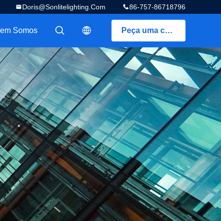
Doris@sonlitelighting.com
86-757-86718796
em Somos
Peça uma cotação
描述
描述