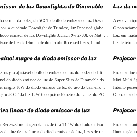
missor de luz Downlights de Dimmable
Tipo do globo ocular da polegada 5CCT do diodo emissor de luz Downlights 4 de Smart Dimmable da suspensão Cardan
O UL certificou o quadrado Downlight de Trimless, luz Recessed globo ocular de 4inch 9w
Círculo do diodo emissor de luz Downlights 3.5inch 9w 2700k de Matt Black Recessed Dimmable
O diodo emissor de luz de Dimmable do círculo Recessed luzes, iluminação Recessed suspensão Cardan de 3.5inch 9w
painel magro do diodo emissor de luz
Projetor
Luz de painel magro ajustável do diodo emissor de luz do poder do Lit da borda ESPIGA lisa de Dimmable da bolacha de 4 polegadas
A luz de painel do diodo emissor de luz do Super Slim de Dimmable do quadrado, luz IC do quadro de painel do diodo emissor de luz de 4 polegadas avaliou
Luz de painel magro 18W do diodo emissor de luz do uso do banheiro 1×1FT AC100V Dimmable
Polegada magro 5CCT da luz 12W 6 do potenciômetro do painel do PC retroiluminado residencial
tira linear do diodo emissor de luz
Projetor
Altura linear Recessed montagem da luz de tira 14.4W do diodo emissor de luz da parede 10mm interna
O teto Recessed a luz de tira linear do diodo emissor de luz, luzes de tira niveladas 1440lm do diodo emissor de luz da montagem