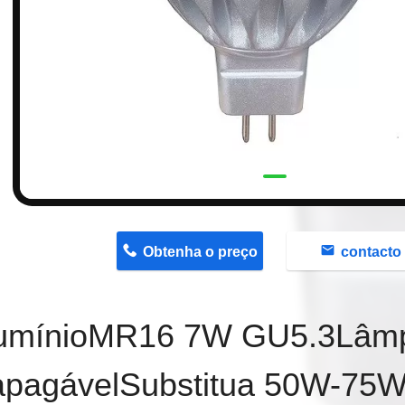
n
Obtenha o preço
contacto
umínio
MR16 7W GU5.3
Lâm
apagável
Substitua 50W-75W