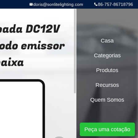
doris@sonlitelighting.com
86-757-86718796
mpada DC12V
odo emissor
Casa
Categorias
baixa
Produtos
Recursos
Quem Somos
Peça uma cotação