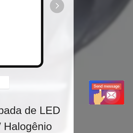
button
pada de LED
 Halogênio