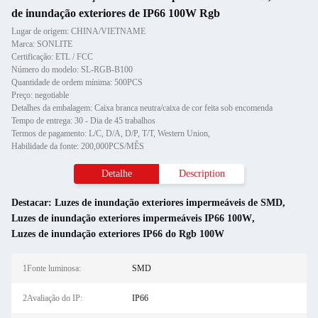
de inundação exteriores de IP66 100W Rgb
Lugar de origem: CHINA/VIETNAME
Marca: SONLITE
Certificação: ETL / FCC
Número do modelo: SL-RGB-B100
Quantidade de ordem mínima: 500PCS
Preço: negotiable
Detalhes da embalagem: Caixa branca neutra/caixa de cor feita sob encomenda
Tempo de entrega: 30 - Dia de 45 trabalhos
Termos de pagamento: L/C, D/A, D/P, T/T, Western Union,
Habilidade da fonte: 200,000PCS/MÊS
Detalhe
Description
Destacar:
Luzes de inundação exteriores impermeáveis de SMD
,
Luzes de inundação exteriores impermeáveis IP66 100W
,
Luzes de inundação exteriores IP66 do Rgb 100W
1Fonte luminosa:
SMD
2Avaliação do IP:
IP66