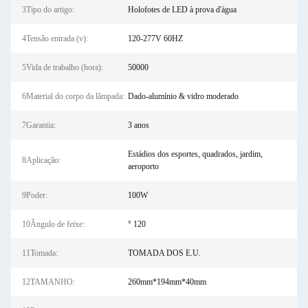
3Tipo do artigo:
Holofotes de LED à prova d'água
4Tensão entrada (v):
120-277V 60HZ
5Vida de trabalho (hora):
50000
6Material do corpo da lâmpada:
Dado-alumínio & vidro moderado
7Garantia:
3 anos
Estádios dos esportes, quadrados, jardim,
8Aplicação:
aeroporto
9Poder:
100W
10Ângulo de feixe:
° 120
11Tomada:
TOMADA DOS E.U.
12TAMANHO:
260mm*194mm*40mm