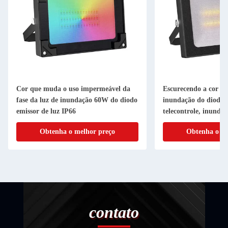
Cor que muda o uso impermeável da
Escurecendo a cor q
fase da luz de inundação 60W do diodo
inundação do diodo 
emissor de luz IP66
telecontrole, inunda
diodo emissor de luz
Obtenha o melhor preço
Obtenha o me
contato