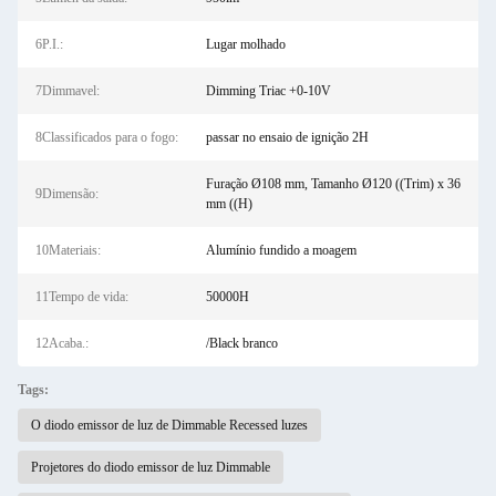
6P.I.:
Lugar molhado
7Dimmavel:
Dimming Triac +0-10V
8Classificados para o fogo:
passar no ensaio de ignição 2H
Furação Ø108 mm, Tamanho Ø120 ((Trim) x 36
9Dimensão:
mm ((H)
10Materiais:
Alumínio fundido a moagem
11Tempo de vida:
50000H
12Acaba.:
/Black branco
Tags:
O diodo emissor de luz de Dimmable Recessed luzes
Projetores do diodo emissor de luz Dimmable