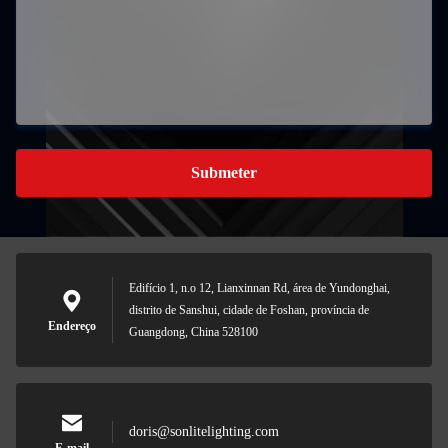
Submeter
Edifício 1, n.o 12, Lianxinnan Rd, área de Yundonghai,
distrito de Sanshui, cidade de Foshan, província de
Endereço
Guangdong, China 528100
doris@sonlitelighting.com