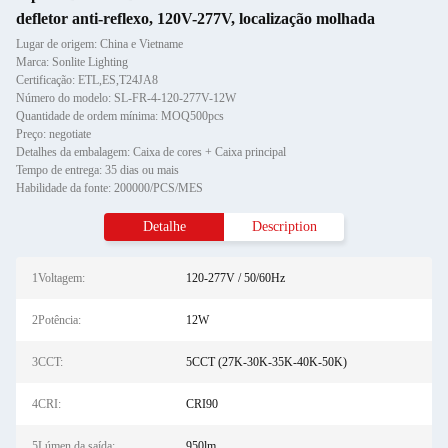
defletor anti-reflexo, 120V-277V, localização molhada
Lugar de origem: China e Vietname
Marca: Sonlite Lighting
Certificação: ETL,ES,T24JA8
Número do modelo: SL-FR-4-120-277V-12W
Quantidade de ordem mínima: MOQ500pcs
Preço: negotiate
Detalhes da embalagem: Caixa de cores + Caixa principal
Tempo de entrega: 35 dias ou mais
Habilidade da fonte: 200000/PCS/MES
Detalhe
Description
1Voltagem:
120-277V / 50/60Hz
2Potência:
12W
3CCT:
5CCT (27K-30K-35K-40K-50K)
4CRI:
CRI90
5Lúmen da saída:
950lm