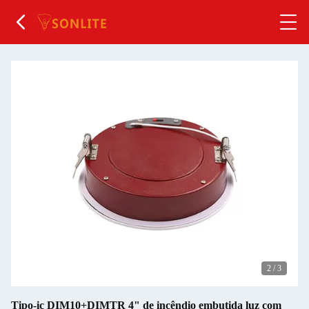
2
/
3
Tipo-ic DIM10+DIMTR 4" de incêndio embutida luz com