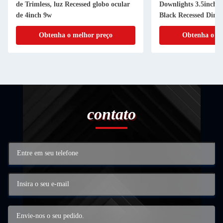
de Trimless, luz Recessed globo ocular
Downlights 3.5inch 
de 4inch 9w
Black Recessed Dim
Obtenha o melhor preço
Obtenha o me
contato