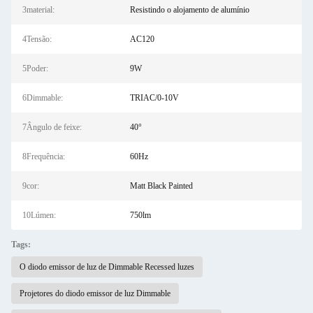
3material:
Resistindo o alojamento de alumínio
4Tensão:
AC120
5Poder:
9W
6Dimmable:
TRIAC/0-10V
7Ângulo de feixe:
40°
8Frequência:
60Hz
9cor:
Matt Black Painted
10Lúmen:
750lm
Tags:
O diodo emissor de luz de Dimmable Recessed luzes
Projetores do diodo emissor de luz Dimmable