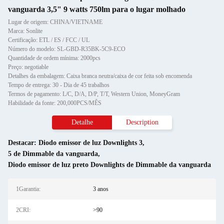
vanguarda 3,5" 9 watts 750lm para o lugar molhado
Lugar de origem: CHINA/VIETNAME
Marca: Sonlite
Certificação: ETL / ES / FCC / UL
Número do modelo: SL-GBD-R35BK-5C9-ECO
Quantidade de ordem mínima: 2000pcs
Preço: negotiable
Detalhes da embalagem: Caixa branca neutra/caixa de cor feita sob encomenda
Tempo de entrega: 30 - Dia de 45 trabalhos
Termos de pagamento: L/C, D/A, D/P, T/T, Western Union, MoneyGram
Habilidade da fonte: 200,000PCS/MÊS
Detalhe
Description
Destacar:
Diodo emissor de luz Downlights 3
,
5 de Dimmable da vanguarda
,
Diodo emissor de luz preto Downlights de Dimmable da vanguarda
1Garantia:
3 anos
2CRI:
>90