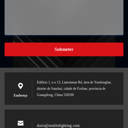
Submeter
Edifício 1, n.o 12, Lianxinnan Rd, área de Yundonghai,
distrito de Sanshui, cidade de Foshan, província de
Guangdong, China 528100
Endereço
doris@sonlitelighting.com