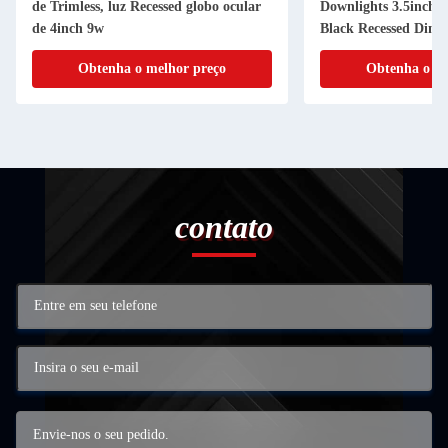
de Trimless, luz Recessed globo ocular
Downlights 3.5inch 
de 4inch 9w
Black Recessed Dim
Obtenha o melhor preço
Obtenha o me
contato