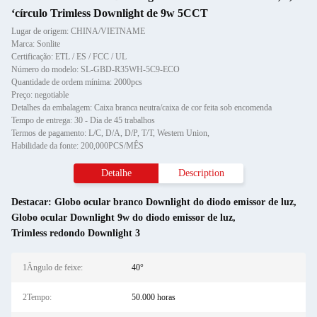
‘círculo Trimless Downlight de 9w 5CCT
Lugar de origem: CHINA/VIETNAME
Marca: Sonlite
Certificação: ETL / ES / FCC / UL
Número do modelo: SL-GBD-R35WH-5C9-ECO
Quantidade de ordem mínima: 2000pcs
Preço: negotiable
Detalhes da embalagem: Caixa branca neutra/caixa de cor feita sob encomenda
Tempo de entrega: 30 - Dia de 45 trabalhos
Termos de pagamento: L/C, D/A, D/P, T/T, Western Union,
Habilidade da fonte: 200,000PCS/MÊS
Detalhe
Description
Destacar:
Globo ocular branco Downlight do diodo emissor de luz
,
Globo ocular Downlight 9w do diodo emissor de luz
,
Trimless redondo Downlight 3
1Ângulo de feixe:
40°
2Tempo:
50.000 horas