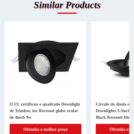
Similar Products
O UL certificou o quadrado Downlight
Círculo do diodo emi
de Trimless, luz Recessed globo ocular
Downlights 3.5inch 
de 4inch 9w
Black Recessed Dim
Obtenha o melhor preço
Obtenha o me