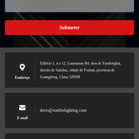
Submeter
Edifício 1, n.o 12, Lianxinnan Rd, área de Yundonghai,
distrito de Sanshui, cidade de Foshan, província de
Guangdong, China 528100
Endereço
doris@sonlitelighting.com
E-mail