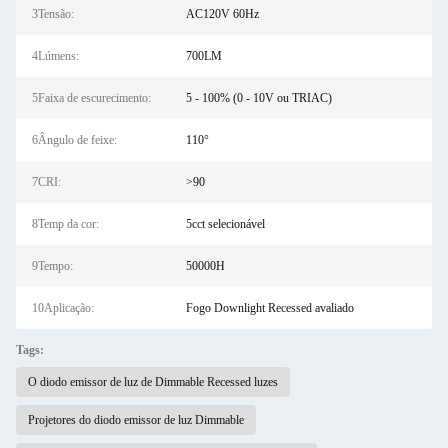
3Tensão:
AC120V 60Hz
4Lúmens:
700LM
5Faixa de escurecimento:
5 - 100% (0 - 10V ou TRIAC)
6Ângulo de feixe:
110°
7CRI:
>90
8Temp da cor:
5cct selecionável
9Tempo:
50000H
10Aplicação:
Fogo Downlight Recessed avaliado
Tags:
O diodo emissor de luz de Dimmable Recessed luzes
Projetores do diodo emissor de luz Dimmable