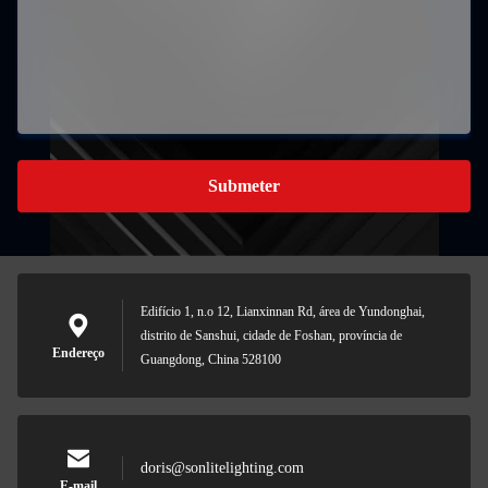
Submeter
Edifício 1, n.o 12, Lianxinnan Rd, área de Yundonghai,
distrito de Sanshui, cidade de Foshan, província de
Endereço
Guangdong, China 528100
doris@sonlitelighting.com
E-mail