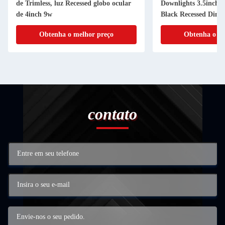
de Trimless, luz Recessed globo ocular
Downlights 3.5inch 
de 4inch 9w
Black Recessed Dim
Obtenha o melhor preço
Obtenha o me
contato