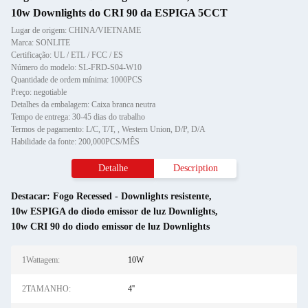
10w Downlights do CRI 90 da ESPIGA 5CCT
Lugar de origem: CHINA/VIETNAME
Marca: SONLITE
Certificação: UL / ETL / FCC / ES
Número do modelo: SL-FRD-S04-W10
Quantidade de ordem mínima: 1000PCS
Preço: negotiable
Detalhes da embalagem: Caixa branca neutra
Tempo de entrega: 30-45 dias do trabalho
Termos de pagamento: L/C, T/T, , Western Union, D/P, D/A
Habilidade da fonte: 200,000PCS/MÊS
Detalhe
Description
Destacar:
Fogo Recessed - Downlights resistente
,
10w ESPIGA do diodo emissor de luz Downlights
,
10w CRI 90 do diodo emissor de luz Downlights
1Wattagem:
10W
2TAMANHO:
4''